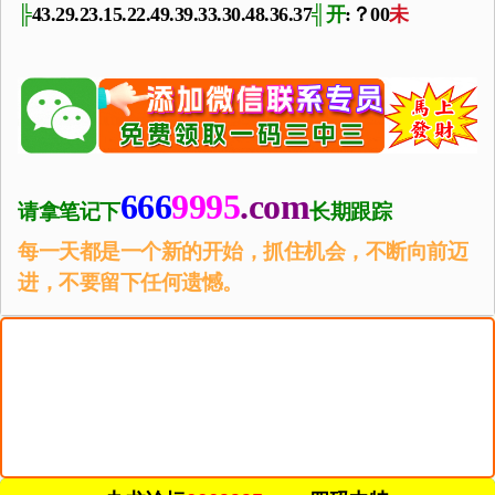
╠
43.29.23.15.22.49.39.33.30.48.36.37
╣
开
:？00
未
666
9995
.com
请拿笔记下
长期跟踪
每一天都是一个新的开始，抓住机会，不断向前迈
进，不要留下任何遗憾。