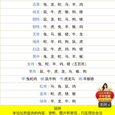
吉美：
兔、龙、蛇、马、羊、鸡
凶丑：
鼠、牛、虎、猴、狗、猪
阴性：
鼠、龙、蛇、马、狗、猪
阳性：
牛、虎、兔、羊、猴、鸡
天肖：
兔、马、猴、猪、牛、龙
地肖：
蛇、羊、鸡、狗、鼠、虎
白边：
鼠、牛、虎、鸡、狗、猪
黑中：
兔、龙、蛇、马、羊、猴
女肖：
兔、蛇、羊、鸡、猪（五宫肖）
男肖：
鼠、牛、虎、龙、马、猴、狗
琴:
兔蛇鸡
棋:
鼠牛狗
书:
虎龙马
画:
羊猴猪
红肖：
马、兔、鼠、鸡
蓝肖：
蛇、虎、猪、猴
绿肖：
羊、龙、牛、狗
关闭 x
说明
本论坛所提供的内容、资料、图片和资讯，只应用在合法