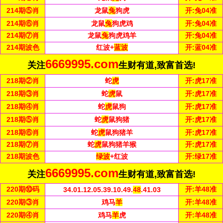
214
期⑤肖
龙鼠
兔
狗虎
开:
兔04准
214
期⑥肖
龙鼠
兔
狗虎鸡
开:
兔04准
214
期⑦肖
龙鼠
兔
狗虎鸡羊
开:
兔04准
214
期波色
红波+
蓝波
开:
蓝04准
6669995.com
关注
生财有道,致富首选!
218
期②肖
蛇
虎
开:
虎17准
218
期③肖
蛇
虎
鼠
开:
虎17准
218
期④肖
蛇
虎
鼠狗
开:
虎17准
218
期⑤肖
蛇
虎
鼠狗猪
开:
虎17准
218
期⑥肖
蛇
虎
鼠狗猪羊
开:
虎17准
218
期⑦肖
蛇
虎
鼠狗猪羊猴
开:
虎17准
218
期波色
绿波
+红波
开:
绿17准
6669995.com
关注
生财有道,致富首选!
220
期⑩码
开:
羊48准
34.01.12.05.39.10.49.
48
.41.03
220
期③肖
鸡马
羊
开:
羊48准
220
期④肖
鸡马
羊
虎
开:
羊48准