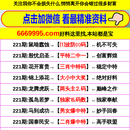
关注我你不会损失什么.悄悄离开你会错过很多财富
6669995.com
好料这里找,本站都是宝
221期:鼠啮蠧蚀→【
⑴波防㈢码
】←机不可失
221期:殷忧启圣→【
平特二中一
】←创富辉煌
221期:花开富贵→【
三肖中特码
】←稳定中特
221期:锦上添花→【
大小中大奖
】←绝对好料
221期:龙腾虎跃→【
两头主⒉码
】←巅峰之作
221期:孤岛若梦→【
独家⒖码数
】←独家奉献
221期:马到成功→【
男女爆中特
】←妙手回春
221期:国泰民安→【
二肖爆中特
】←高手联盟