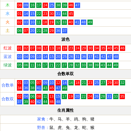
木
08
09
16
17
24
25
38
39
46
47
水
01
14
15
22
23
30
31
44
45
火
02
03
10
11
18
19
32
33
40
41
48
49
土
06
07
20
21
28
29
36
37
波色
红波
01
02
07
08
12
13
18
19
23
24
29
30
34
35
40
45
46
蓝波
03
04
09
10
14
15
20
25
26
31
36
37
41
42
47
48
绿波
05
06
11
16
17
21
22
27
28
32
33
38
39
43
44
49
合数单双
01
03
05
07
09
10
12
14
16
18
21
23
25
27
29
30
32
合数单
34
36
38
41
43
45
47
49
02
04
06
08
11
13
15
17
19
20
22
24
26
28
31
33
35
合数双
37
39
40
42
44
46
48
生肖属性
家禽：
牛、马、羊、鸡、狗、猪
野兽：
鼠、虎、兔、龙、蛇、猴