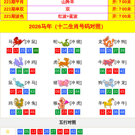
221
期平肖
山羚羊
开:
？00未
221
期单双
双
开:
？00未
221
期波色
红波+蓝波
开:
？00未
2026马年（十二生肖号码对照）
马
[冲 鼠]
蛇
[冲 猪]
龙
[冲 狗]
01
13
25
37
49
02
14
26
38
03
15
27
39
兔
[冲 鸡]
虎
[冲 猴]
牛
[冲 羊]
04
16
28
40
05
17
29
41
06
18
30
42
鼠
[冲 马]
猪
[冲 蛇]
狗
[冲 龙]
07
19
31
43
08
20
32
44
09
21
33
45
鸡
[冲 兔]
猴
[冲 虎]
羊
[冲 牛]
10
22
34
46
11
23
35
47
12
24
36
48
五行对照
金
04
05
12
13
26
27
34
35
42
43