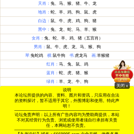
天肖：
兔、马、猴、猪、牛、龙
地肖：
蛇、羊、鸡、狗、鼠、虎
白边：
鼠、牛、虎、鸡、狗、猪
黑中：
兔、龙、蛇、马、羊、猴
女肖：
兔、蛇、羊、鸡、猪（五宫肖）
男肖：
鼠、牛、虎、龙、马、猴、狗
琴:
兔蛇鸡
棋:
鼠牛狗
书:
虎龙马
画:
羊猴猪
红肖：
马、兔、鼠、鸡
蓝肖：
蛇、虎、猪、猴
绿肖：
羊、龙、牛、狗
关闭 x
说明
本论坛所提供的内容、资料、图片和资讯，只应用在合法
的资料探讨，暂不适用于其它，外围博彩和使用。特此声
明！
论坛免责声明：以上所有广告内容均为赞助商提供，本站
不对其经营行为负责。浏览或使用者须自行承担有关责
任，本网站恕不负责。