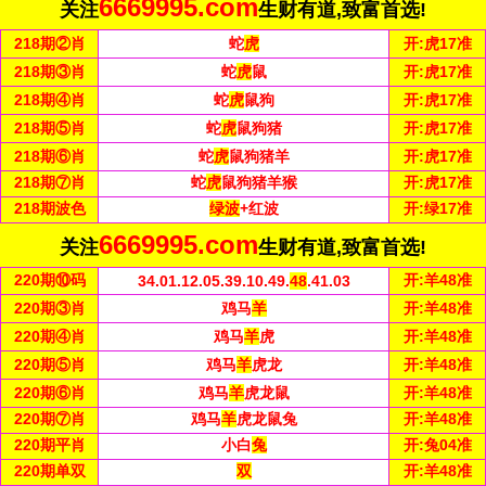
6669995.com
关注
生财有道,致富首选!
218
期②肖
蛇
虎
开:
虎17准
218
期③肖
蛇
虎
鼠
开:
虎17准
218
期④肖
蛇
虎
鼠狗
开:
虎17准
218
期⑤肖
蛇
虎
鼠狗猪
开:
虎17准
218
期⑥肖
蛇
虎
鼠狗猪羊
开:
虎17准
218
期⑦肖
蛇
虎
鼠狗猪羊猴
开:
虎17准
218
期波色
绿波
+红波
开:
绿17准
6669995.com
关注
生财有道,致富首选!
220
期⑩码
开:
羊48准
34.01.12.05.39.10.49.
48
.41.03
220
期③肖
鸡马
羊
开:
羊48准
220
期④肖
鸡马
羊
虎
开:
羊48准
220
期⑤肖
鸡马
羊
虎龙
开:
羊48准
220
期⑥肖
鸡马
羊
虎龙鼠
开:
羊48准
220
期⑦肖
鸡马
羊
虎龙鼠兔
开:
羊48准
220
期平肖
小白
兔
开:
兔04准
220
期单双
双
开:
羊48准