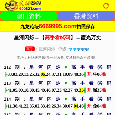
澳门资料
香港资料
6669995.com
九龙论坛
拍照保存
星河闪烁→【
高手看⒁码
】←霞光万丈
高手
：星河闪烁 评级:
本坛：杜绝改料做假.一经发现.立马封杀永不录用!
212期:
星河闪烁
♥
高手看⒁码
╠
33.03.20.13.25.32.
06
.24.37.31.10.09.48.36
╣
开
:牛06
准
213期:
星河闪烁
♥
高手看⒁码
╠
41.05.09.18.38.45.48.46.07.23.42.27.49.
35
╣
开
:猴35
准
214期:
星河闪烁
♥
高手看⒁码
╠
11.38.41.22.35.02.33.49.26.34.30.07.
04
.46
╣
开
:兔04
准