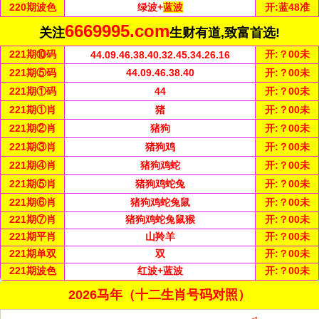
220
期波色
绿波+
蓝波
开:
蓝48准
6669995.com
关注
生财有道,致富首选!
221
期⑩码
开:
？00未
44.09.46.38.40.32.45.34.26.16
221
期⑤
码
44.09.46.38.40
开:
？00未
221
期①码
44
开:
？00未
221
期①肖
猪
开:
？00未
221
期②肖
猪狗
开:
？00未
221
期③肖
猪狗鸡
开:
？00未
221
期④肖
猪狗鸡蛇
开:
？00未
221
期⑤肖
猪狗鸡蛇兔
开:
？00未
221
期⑥肖
猪狗鸡蛇兔鼠
开:
？00未
221
期⑦肖
猪狗鸡蛇兔鼠猴
开:
？00未
221
期平肖
山羚羊
开:
？00未
221
期单双
双
开:
？00未
221
期波色
红波+蓝波
开:
？00未
2026马年（十二生肖号码对照）