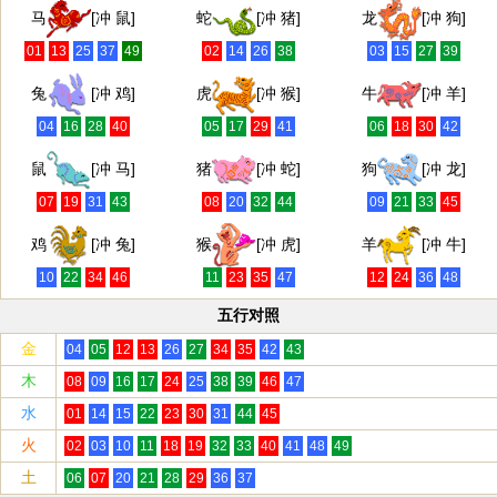
马
[冲 鼠]
蛇
[冲 猪]
龙
[冲 狗]
01
13
25
37
49
02
14
26
38
03
15
27
39
兔
[冲 鸡]
虎
[冲 猴]
牛
[冲 羊]
04
16
28
40
05
17
29
41
06
18
30
42
鼠
[冲 马]
猪
[冲 蛇]
狗
[冲 龙]
07
19
31
43
08
20
32
44
09
21
33
45
鸡
[冲 兔]
猴
[冲 虎]
羊
[冲 牛]
10
22
34
46
11
23
35
47
12
24
36
48
五行对照
金
04
05
12
13
26
27
34
35
42
43
木
08
09
16
17
24
25
38
39
46
47
水
01
14
15
22
23
30
31
44
45
火
02
03
10
11
18
19
32
33
40
41
48
49
土
06
07
20
21
28
29
36
37