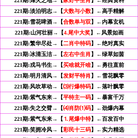
221期:
烽火之地→【
家野中生肖
】←经典资料
221期:
淡泊明志→【
大数与小数
】←高手精解
221期:
雪花啤酒→【
合数单与双
】←内幕玄机
221期:
山河壮丽→【
4.尾中大奖
】←风景如画
221期:
繁华尽处→【
二肖中特码
】←绝对真实
221期:
冰清玉洁→【
左右中生肖
】←绿草如茵
221期:
戎马书生→【
买啥就开啥
】←勇往直前
221期:
明月清风→【
发财平特肖
】←雪花飘零
221期:
风吹草动→【
⑶行爆特码
】←落叶飘零
221期:
紫气东来→【
平特主一码
】←暴富千万
221期:
失之交臂→【
⑷肖防⑴码
】←劲爆内幕
221期:
紫气东来→【
⒈尾爆中特
】←百发百中
221期:
笑拥冷风→【
彩民十三码
】←实力精选