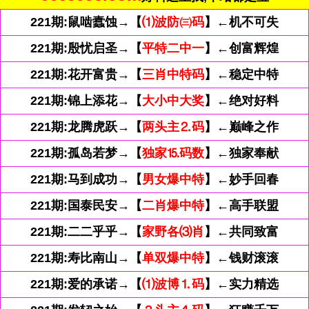
221期:鼠啮蠧蚀→【
⑴波防㈢码
】←机不可失
221期:殷忧启圣→【
平特二中一
】←创富辉煌
221期:花开富贵→【
三肖中特码
】←稳定中特
221期:锦上添花→【
大小中大奖
】←绝对好料
221期:龙腾虎跃→【
两头主⒉码
】←巅峰之作
221期:孤岛若梦→【
独家⒖码数
】←独家奉献
221期:马到成功→【
男女爆中特
】←妙手回春
221期:国泰民安→【
二肖爆中特
】←高手联盟
221期:二二乎乎→【
家野各⑶肖
】←共同致富
221期:寿比南山→【
单双爆中特
】←钱财滚滚
221期:爱的承诺→【
⑴波博⒈码
】←实力精选