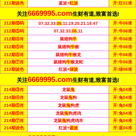
211
期波色
蓝波+
红波
开:
红01准
6669995.com
关注
生财有道,致富首选!
212
期⑩码
开:
牛06准
07.32.33.
06
.11.19.20.21.18.47
212
期⑤
码
07.32.33.
06
.11
开:
牛06准
212
期④肖
鼠猪狗
牛
开:
牛06准
212
期⑤肖
鼠猪狗
牛
猴
开:
牛06准
212
期⑥肖
鼠猪狗
牛
猴龙
开:
牛06准
212
期⑦肖
鼠猪狗
牛
猴龙蛇
开:
牛06准
212
期波色
红波+
绿波
开:
绿06准
6669995.com
关注
生财有道,致富首选!
214
期③肖
龙鼠
兔
开:
兔04准
214
期④肖
龙鼠
兔
狗
开:
兔04准
214
期⑤肖
龙鼠
兔
狗虎
开:
兔04准
214
期⑥肖
龙鼠
兔
狗虎鸡
开:
兔04准
214
期⑦肖
龙鼠
兔
狗虎鸡羊
开:
兔04准
214
期波色
红波+
蓝波
开:
蓝04准