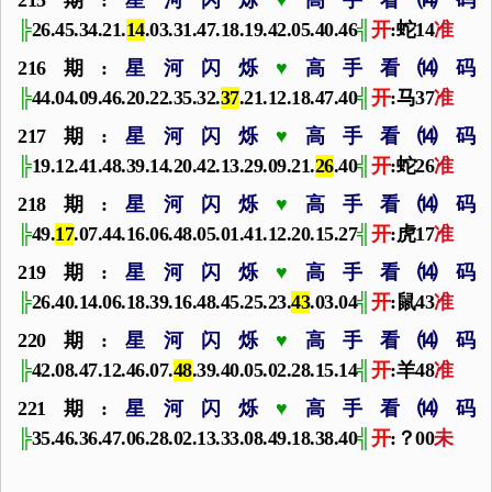
215期:
星河闪烁
♥
高手看⒁码
╠
26.45.34.21.
14
.03.31.47.18.19.42.05.40.46
╣
开
:蛇14
准
216期:
星河闪烁
♥
高手看⒁码
╠
44.04.09.46.20.22.35.32.
37
.21.12.18.47.40
╣
开
:马37
准
217期:
星河闪烁
♥
高手看⒁码
╠
19.12.41.48.39.14.20.42.13.29.09.21.
26
.40
╣
开
:蛇26
准
218期:
星河闪烁
♥
高手看⒁码
╠
49.
17
.07.44.16.06.48.05.01.41.12.20.15.27
╣
开
:虎17
准
219期:
星河闪烁
♥
高手看⒁码
╠
26.40.14.06.18.39.16.48.45.25.23.
43
.03.04
╣
开
:鼠43
准
220期:
星河闪烁
♥
高手看⒁码
╠
42.08.47.12.46.07.
48
.39.40.05.02.28.15.14
╣
开
:羊48
准
221期:
星河闪烁
♥
高手看⒁码
╠
35.46.36.47.06.28.02.13.33.08.49.18.38.40
╣
开
:？00
未