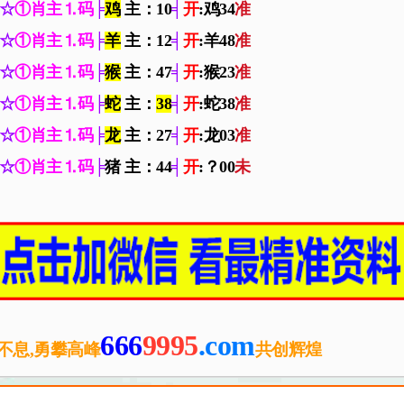
☆
①肖主⒈码
╞
鸡
主：10
╡
开
:鸡34
准
☆
①肖主⒈码
╞
羊
主：12
╡
开
:羊48
准
☆
①肖主⒈码
╞
猴
主：47
╡
开
:猴23
准
☆
①肖主⒈码
╞
蛇
主：
38
╡
开
:蛇38
准
☆
①肖主⒈码
╞
龙
主：27
╡
开
:龙03
准
☆
①肖主⒈码
╞
猪 主：44
╡
开
:？00
未
666
9995
.com
不息,勇攀高峰
共创辉煌