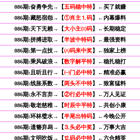
086期:
奋勇争先→【
五码稳中特
】←买了就赚
086期:
藏怒宿怨→【
①肖主⒈码
】←内幕爆料
086期:
天下无赖→【
大小主㈢码
】←长期稳定
086期:
拼搏进取→【
半波中特码
】←最强资料
086期:
第一点技→【
㈧码来中奖
】←独家上榜
086期:
乘风破浪→【
数字解平特
】←稳扎稳打
086期:
且听且行→【
㈠门必中特
】←精准必赢
086期:
线胀系数→【
两头不中特
】←致富猛料
086期:
永不言弃→【
②行必中特
】←万人见证
086期:
敬老慈稚→【
时辰中平特
】←共创小康
086期:
环林璧水→【
半尾出特码
】←今晚公开
086期:
遗簪弃舄→【
⒊头必中奖
】←万事大吉
086期:
文明吃饭→【
⒓码必中特
】←六合精英