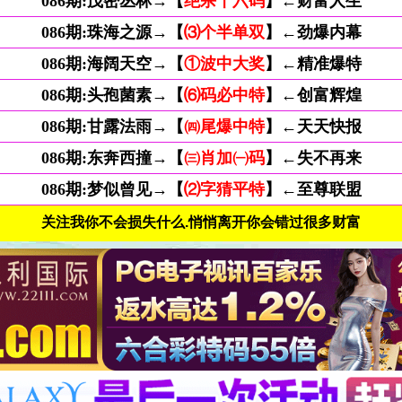
086期:
茂密丛林→【
绝杀十六码
】←财富人生
086期:
珠海之源→【
⑶个半单双
】←劲爆内幕
086期:
海阔天空→【
①波中大奖
】←精准爆特
086期:
头孢菌素→【
⑹码必中特
】←创富辉煌
086期:
甘露法雨→【
㈣尾爆中特
】←天天快报
086期:
东奔西撞→【
㈢肖加㈠码
】←失不再来
086期:
梦似曾见→【
⑵字猜平特
】←至尊联盟
关注我你不会损失什么.悄悄离开你会错过很多财富